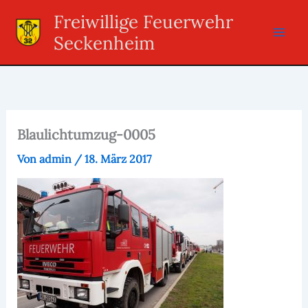
Zum
Freiwillige Feuerwehr
Inhalt
Seckenheim
springen
Blaulichtumzug-0005
Von
admin
/
18. März 2017