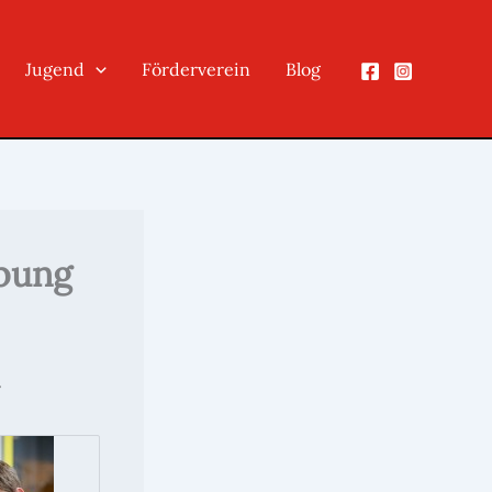
Jugend
Förderverein
Blog
übung
.