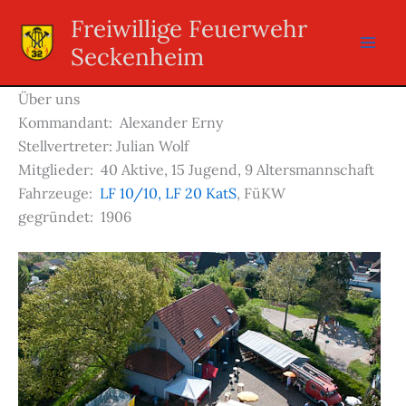
Zum
Freiwillige Feuerwehr
Inhalt
Seckenheim
springen
Über uns
Kommandant: Alexander Erny
Stellvertreter: Julian Wolf
Mitglieder: 40 Aktive, 15 Jugend, 9 Altersmannschaft
Fahrzeuge:
LF 10/10,
LF 20 KatS
, FüKW
gegründet: 1906