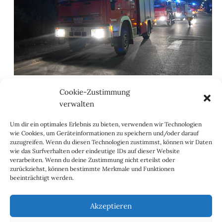
Großen Wert wird in der Abteilung Seckenheim
Cookie-Zustimmung
ebenso auf die Jugendarbeit gelegt. Unter
verwalten
erheblichem Engagement der Jugendleitung werden
Um dir ein optimales Erlebnis zu bieten, verwenden wir Technologien
neben den regelmäßig stattfindenden
wie Cookies, um Geräteinformationen zu speichern und/oder darauf
Jugendübungen auch gezielt Projekte im
zuzugreifen. Wenn du diesen Technologien zustimmst, können wir Daten
wie das Surfverhalten oder eindeutige IDs auf dieser Website
Schulbereich verfolgen um neue Mitglieder zu
verarbeiten. Wenn du deine Zustimmung nicht erteilst oder
gewinnen und die Feuerwehr Seckenheim bekannt zu
zurückziehst, können bestimmte Merkmale und Funktionen
beeinträchtigt werden.
machen.
Akzeptieren
Seiten:
1
2