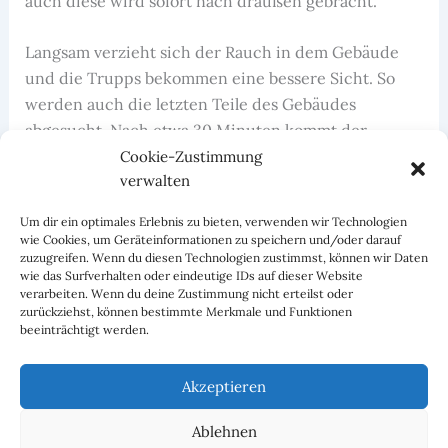
auch diese wird sofort nach draußen gebracht.
Langsam verzieht sich der Rauch in dem Gebäude
und die Trupps bekommen eine bessere Sicht. So
werden auch die letzten Teile des Gebäudes
abgesucht. Nach etwa 30 Minuten kommt der
Funkspruch „Alle Feuer aus – keine weiteren
Cookie-Zustimmung
verwalten
Personen gefunden!“.
Um dir ein optimales Erlebnis zu bieten, verwenden wir Technologien
Zum Glück war dies nur eine Einsatzübung der
wie Cookies, um Geräteinformationen zu speichern und/oder darauf
Jugendfeuerwehr Seckenheim.
zuzugreifen. Wenn du diesen Technologien zustimmst, können wir Daten
wie das Surfverhalten oder eindeutige IDs auf dieser Website
verarbeiten. Wenn du deine Zustimmung nicht erteilst oder
zurückziehst, können bestimmte Merkmale und Funktionen
beeinträchtigt werden.
ZURÜCK
WEITER
Akzeptieren
Ablehnen
Facebook
Instagram