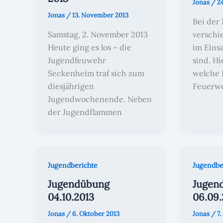
Jonas
/
2
Jonas
/
13. November 2013
Bei der
Samstag, 2. November 2013
verschi
Heute ging es los – die
im Eins
Jugendfeuwehr
sind. Hi
Seckenheim traf sich zum
welche 
diesjährigen
Feuerw
Jugendwochenende. Neben
der Jugendflammen
Jugendberichte
Jugendbe
Jugendübung
Jugen
04.10.2013
06.09.
Jonas
/
6. Oktober 2013
Jonas
/
7