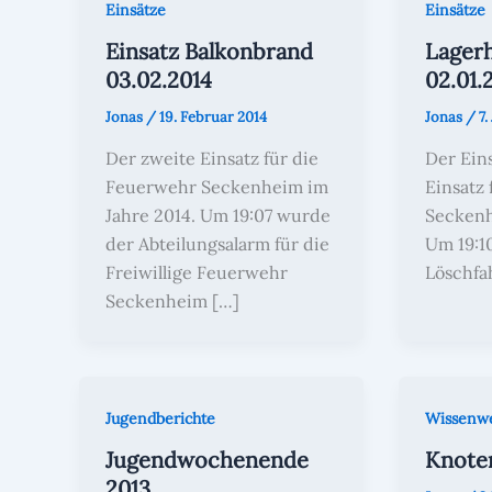
Einsätze
Einsätze
Einsatz Balkonbrand
Lagerh
03.02.2014
02.01.
Jonas
/
19. Februar 2014
Jonas
/
7.
Der zweite Einsatz für die
Der Eins
Feuerwehr Seckenheim im
Einsatz
Jahre 2014. Um 19:07 wurde
Seckenh
der Abteilungsalarm für die
Um 19:1
Freiwillige Feuerwehr
Löschfa
Seckenheim […]
Jugendberichte
Wissenwe
Jugendwochenende
Knote
2013