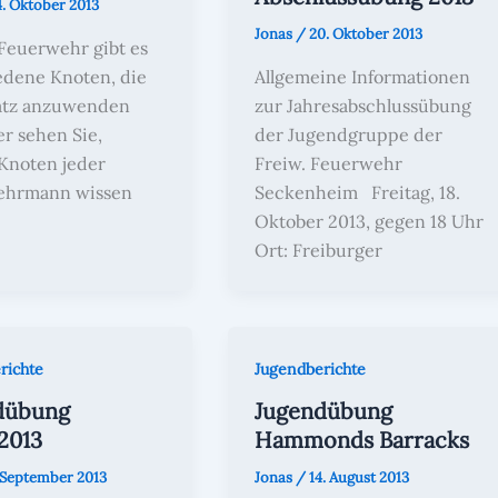
4. Oktober 2013
Jonas
/
20. Oktober 2013
 Feuerwehr gibt es
edene Knoten, die
Allgemeine Informationen
atz anzuwenden
zur Jahresabschlussübung
er sehen Sie,
der Jugendgruppe der
Knoten jeder
Freiw. Feuerwehr
ehrmann wissen
Seckenheim Freitag, 18.
Oktober 2013, gegen 18 Uhr
Ort: Freiburger
richte
Jugendberichte
dübung
Jugendübung
2013
Hammonds Barracks
. September 2013
Jonas
/
14. August 2013