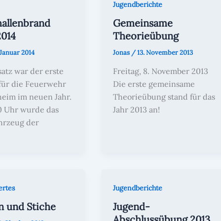
Jugendberichte
allenbrand
Gemeinsame
2014
Theorieübung
 Januar 2014
Jonas
/
13. November 2013
atz war der erste
Freitag, 8. November 2013
 für die Feuerwehr
Die erste gemeinsame
eim im neuen Jahr.
Theorieübung stand für das
0 Uhr wurde das
Jahr 2013 an!
hrzeug der
rtes
Jugendberichte
n und Stiche
Jugend-
Abschlussübung 2013