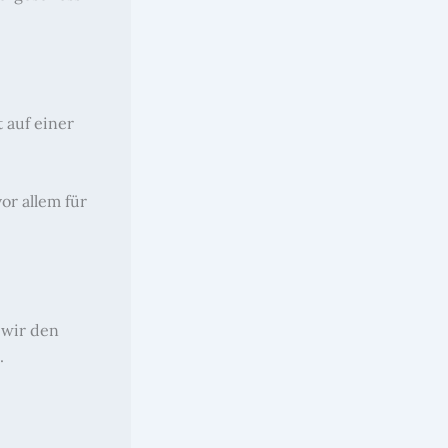
 auf einer
r allem für
 wir den
.