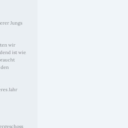
erer Jungs
sten wir
dend ist wie
braucht
 den
eres Jahr
ergeschoss