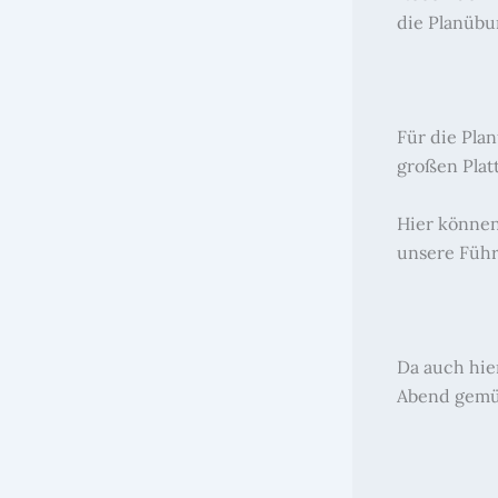
die Planübun
Für die Pla
großen Plat
Hier können
unsere Führ
Da auch hier
Abend gemüt