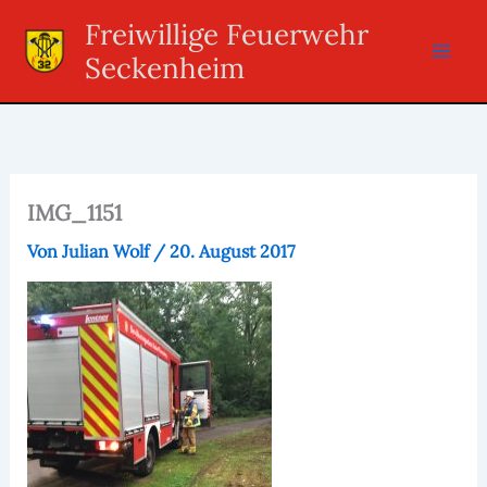
Zum
Freiwillige Feuerwehr
Inhalt
Seckenheim
springen
IMG_1151
Von
Julian Wolf
/
20. August 2017