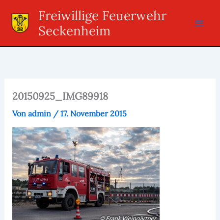
Zum
Freiwillige Feuerwehr
Inhalt
Seckenheim
springen
20150925_IMG89918
Von
admin
/
17. November 2015