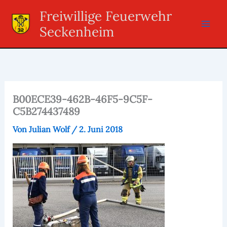
Zum
Freiwillige Feuerwehr
Inhalt
Seckenheim
springen
B00ECE39-462B-46F5-9C5F-
C5B274437489
Von
Julian Wolf
/
2. Juni 2018