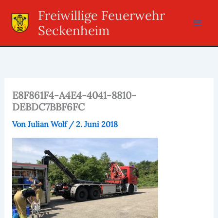
Zum
Freiwillige Feuerwehr
Inhalt
Seckenheim
springen
E8F861F4-A4E4-4041-8810-
DEBDC7BBF6FC
Von
Julian Wolf
/
2. Juni 2018