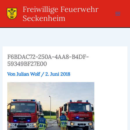
Zum
Freiwillige Feuerwehr
Inhalt
Seckenheim
springen
F6BDAC72-250A-4AA8-B4DF-
59349BF27E00
Von
Julian Wolf
/
2. Juni 2018