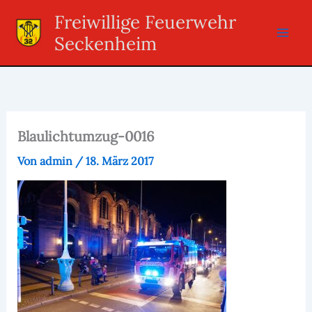
Zum
Freiwillige Feuerwehr
Inhalt
Seckenheim
springen
Blaulichtumzug-0016
Von
admin
/
18. März 2017