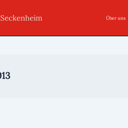
r Seckenheim
Über uns
013