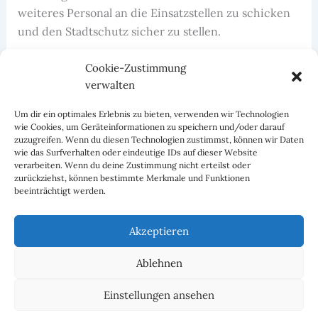
weiteres Personal an die Einsatzstellen zu schicken
und den Stadtschutz sicher zu stellen.
Die Abteilung Seckenheim verblieb im Gerätehaus
Cookie-Zustimmung
verwalten
und stellte eine Gruppe. Da beide Einsatzstellen
schnell unter Kontrolle waren, konnten die
Um dir ein optimales Erlebnis zu bieten, verwenden wir Technologien
Kameraden nach ca. einer Stunde wieder nach
wie Cookies, um Geräteinformationen zu speichern und/oder darauf
zuzugreifen. Wenn du diesen Technologien zustimmst, können wir Daten
Hause gehen.
wie das Surfverhalten oder eindeutige IDs auf dieser Website
verarbeiten. Wenn du deine Zustimmung nicht erteilst oder
zurückziehst, können bestimmte Merkmale und Funktionen
beeinträchtigt werden.
ZURÜCK
WEITER
Akzeptieren
Ablehnen
Facebook
Instagram
Einstellungen ansehen
Impressum und Datenschutzerklärung
Cookie-Richtlinie (EU)