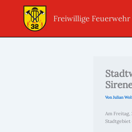
Zum
Inhalt
Freiwillige Feuerweh
springen
Stadt
Siren
Von
Julian Wol
Am Freitag,
Stadtgebiet 