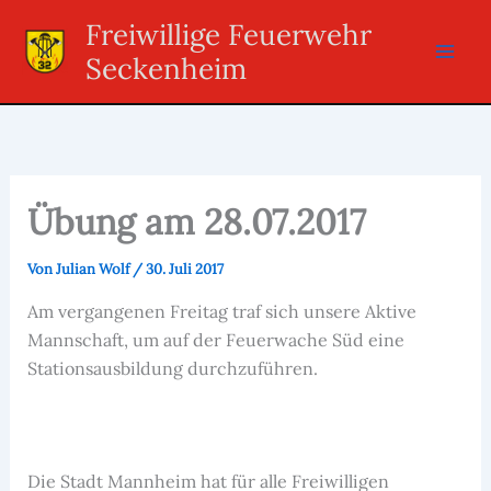
Zum
Freiwillige Feuerwehr
Inhalt
Seckenheim
springen
Übung am 28.07.2017
Von
Julian Wolf
/
30. Juli 2017
Am vergangenen Freitag traf sich unsere Aktive
Mannschaft, um auf der Feuerwache Süd eine
Stationsausbildung durchzuführen.
Die Stadt Mannheim hat für alle Freiwilligen