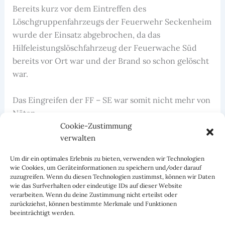
Bereits kurz vor dem Eintreffen des
Löschgruppenfahrzeugs der Feuerwehr Seckenheim
wurde der Einsatz abgebrochen, da das
Hilfeleistungslöschfahrzeug der Feuerwache Süd
bereits vor Ort war und der Brand so schon gelöscht
war.
Das Eingreifen der FF – SE war somit nicht mehr von
Nöten.
Cookie-Zustimmung
verwalten
Nach kurzer Zeit konnte das LF 8/6 wieder
einsatzbereit auf der Wache gemeldet werden.
Um dir ein optimales Erlebnis zu bieten, verwenden wir Technologien
wie Cookies, um Geräteinformationen zu speichern und/oder darauf
zuzugreifen. Wenn du diesen Technologien zustimmst, können wir Daten
wie das Surfverhalten oder eindeutige IDs auf dieser Website
verarbeiten. Wenn du deine Zustimmung nicht erteilst oder
zurückziehst, können bestimmte Merkmale und Funktionen
beeinträchtigt werden.
ZURÜCK
WEITER